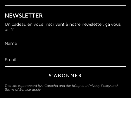
NEWSLETTER
Un cadeau en vous inscrivant à notre newsletter, ça vous
dit ?
S'ABONNER
This site is protected by hCaptcha and the hCaptcha
Privacy Policy
and
Terms of Service
apply.
LANGUAGE
ENGLISH
© eau-exquise 2026
Powered by Shopify