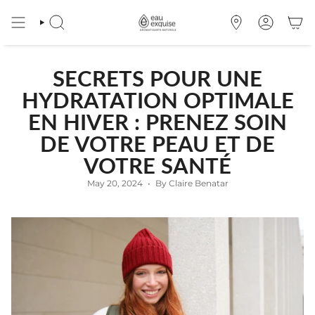
Skip
to
SEARCH
OÙ
ACCOUNT
content
NOUS
TROUVER
SECRETS POUR UNE
HYDRATATION OPTIMALE
EN HIVER : PRENEZ SOIN
DE VOTRE PEAU ET DE
VOTRE SANTÉ
May 20, 2024
By Claire Benatar