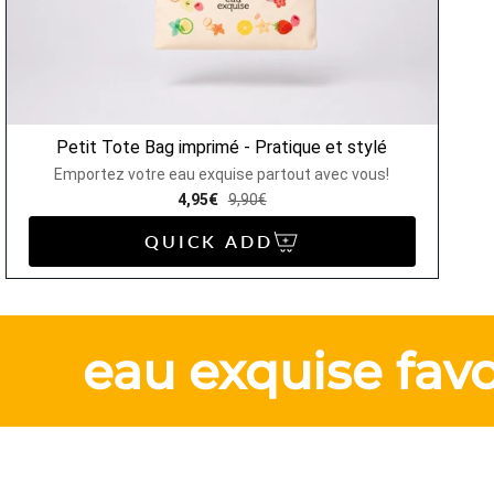
Petit Tote Bag imprimé - Pratique et stylé
Emportez votre eau exquise partout avec vous!
4,95€
9,90€
QUICK ADD
eau exquise favori