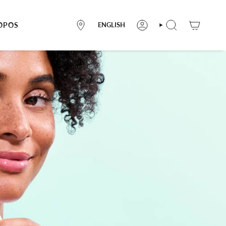
LANGUAGE
OPOS
ENGLISH
OÙ
ACCOUNT
SEARCH
NOUS
TROUVER