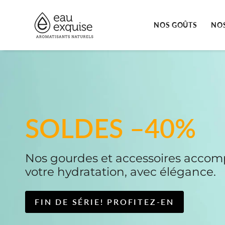
Skip
to
content
NOS GOÛTS
NO
SOLDES –40%
Nos gourdes et accessoires acco
votre hydratation, avec élégance.
FIN DE SÉRIE! PROFITEZ-EN