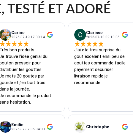
, TESTÉ ET ADORÉ
Carine
Clarisse
2026-07-19 17:30:14
2026-07-10 09:10:05
Très bon produits.

J’ai ete tres surprise du 
Je trouve l’idée génial du 
gout excelent ensi peu de 
bouton pressoir pour 
gouttes commande facile 
distribuer les gouttes.

payement securiser 
Je mets 20 goutes par 
livraison rapide je 
gourde et j’en boit trois 
recommande
dans la journée.

Je recommande le produit 
sans hésitation.
Emilie
Christophe
2026-07-07 06:04:03