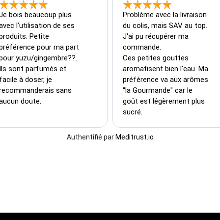
Je bois beaucoup plus 
Problème avec la livraison 
avec l'utilisation de ses 
du colis, mais SAV au top. 
produits. Petite 
J'ai pu récupérer ma 
préférence pour ma part 
commande.

pour yuzu/gingembre??. 
Ces petites gouttes 
Ils sont parfumés et 
aromatisent bien l'eau. Ma 
facile à doser, je 
préférence va aux arômes 
recommanderais sans 
"la Gourmande" car le 
aucun doute.
goût est légèrement plus 
sucré.
Authentifié par
Meditrust.io