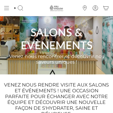
Zum
Inhalt
SUCHE
OÙ
KONTO
springen
NOUS
TROUVER
SALONS &
EVÈNEMENTS
Venez nous rencontrer et découvrir nos
saveurs uniques !
VENEZ NOUS RENDRE VISITE AUX SALONS
ET ÉVÉNEMENTS ! UNE OCCASION
PARFAITE POUR ÉCHANGER AVEC NOTRE
ÉQUIPE ET DÉCOUVRIR UNE NOUVELLE
FAÇON DE S'HYDRATER, SAINE ET