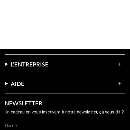
précis, offrant jusqu’à 10 litres de boisson
aromatisée par fiole, garantissant ainsi une
hydratation quotidienne optimale.
L'ENTREPRISE
AIDE
NEWSLETTER
Un cadeau en vous inscrivant à notre newsletter, ça vous dit ?