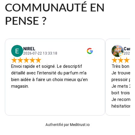
COMMUNAUTÉ EN
PENSE ?
NIREL
Carin
2026-07-22 13:33:18
2026-0
Envoi rapide et soigné. Le descriptif 
Très bon pro
détaillé avec l’intensité du parfum m’a 
Je trouve l’
bien aidée à faire un choix mieux qu’en 
pressoir pou
magasin.
Je mets 20 
boit trois da
Je recomma
hésitation.
Authentifié par
Meditrust.io