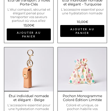
Étui de transport 3 fioles
Étui individuel nomade
Porte-Clés
et élégant - Turquoise
L'étui compact, sécurisé et
L'accessoire essentiel pour
élégant pensé pour
une hydratation nomade
transporter vos saveurs
partout où vous allez
10,00€
13,00€
AJOUTER AU
AJOUTER AU
PANIER
PANIER
Étui individuel nomade
Pochon Monogramme
et élégant - Beige
Coloré Édition Limitée
L'accessoire essentiel pour
Coloré et unique, ce
une hydratation nomade
pochon habille vos