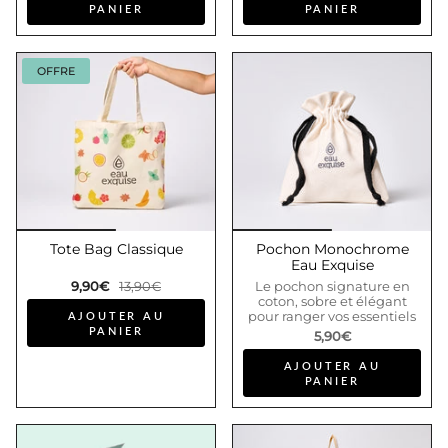
PANIER
PANIER
OFFRE
Tote Bag Classique
Pochon Monochrome
Eau Exquise
9,90€
13,90€
Le pochon signature en
coton, sobre et élégant
AJOUTER AU
pour ranger vos essentiels
PANIER
5,90€
AJOUTER AU
PANIER