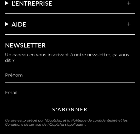
L'ENTREPRISE
AIDE
NEWSLETTER
Un cadeau en vous inscrivant à notre newsletter, ça vous
dit ?
S'ABONNER
Ce site est protégé par hCaptcha, et la
Politique de confidentialité
et les
Conditions de service
de hCaptcha s’appliquent.