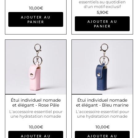
essentiels au quotidien
d'un motif exclusif
10,00€
5,90€
AJOUTER AU
AJOUTER AU
PANIER
PANIER
Étui individuel nomade
Étui individuel nomade
et élégant - Rose Pâle
et élégant - Bleu marine
L'accessoire essentiel pour
L'accessoire essentiel pour
une hydratation nomade
une hydratation nomade
10,00€
10,00€
AJOUTER AU
AJOUTER AU