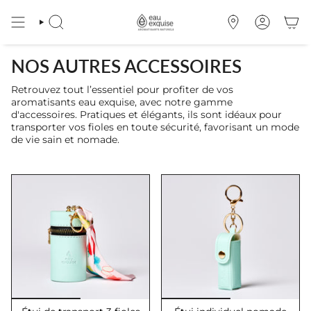
Passer
au
RECHERCHE
OÙ
COMPTE
contenu
NOUS
de
TROUVER
la
NOS AUTRES ACCESSOIRES
page
Retrouvez tout l’essentiel pour profiter de vos
aromatisants eau exquise, avec notre gamme
d'accessoires. Pratiques et élégants, ils sont idéaux pour
transporter vos fioles en toute sécurité, favorisant un mode
de vie sain et nomade.