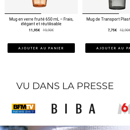
Votre fiole vous accompagne partout grâce à son étui
nomade. Parce que boire plus d' eau ne devrait jamais être une
contrainte.
Mug en verre fruité 650 mL – Frais,
Mug de Transport Plas
Les engagements eau exquise®
élégant et réutilisable
• 100 % d'origine naturelle
11,95€
19,90€
7,75€
12,90
• Sans sucre
• Sans colorant
• Sans conservateur
AJOUTER AU PANIER
AJOUTER AU P
• Fabriqué en France
VU DANS LA PRESSE