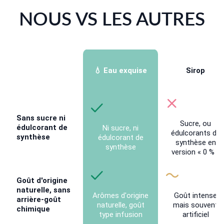
NOUS VS LES AUTRES
💧 Eau exquise
Sirop
Sans sucre ni
Sucre, ou
édulcorant de
Ni sucre, ni
édulcorants de
synthèse
édulcorant de
synthèse en
synthèse
version « 0 % »
Goût d'origine
naturelle, sans
Arômes d'origine
Goût intense
arrière-goût
naturelle, goût
mais souvent
chimique
type infusion
artificiel