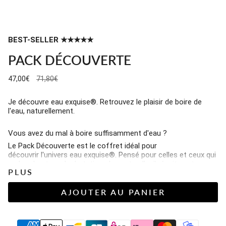
BEST-SELLER ★★★★★
PACK DÉCOUVERTE
Prix
47,00€
71,80€
régulier
Je découvre eau exquise®. Retrouvez le plaisir de boire de
l'eau, naturellement.
Vous avez du mal à boire suffisamment d'eau ?
Le Pack Découverte est le coffret idéal pour
découvrir l'univers eau exquise®. Pensé pour celles et ceux qui
recherchent une hydratation plus naturelle, il réunit quatre
PLUS
saveurs emblématiques élaborées à partir d' ingrédients 100 %
d'origine naturelle.
AJOUTER AU PANIER
La signature eau exquise® ?
Des saveurs subtiles, délicates et jamais écœurantes, qui