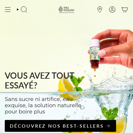
Passer
au
RECHERCHE
OÙ
COMPTE
contenu
NOUS
de
TROUVER
la
page
VOUS AVEZ TOUT
ESSAYÉ?
Sans sucre ni artifice, eau
exquise, la solution naturelle
pour boire plus
DÉCOUVREZ NOS BEST-SELLERS