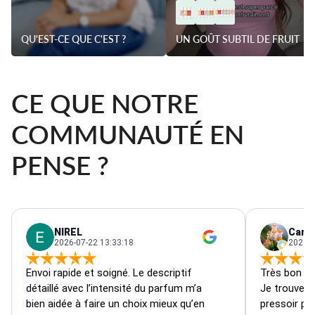
QU'EST-CE QUE C'EST ?
UN GOÛT SUBTIL DE FRUIT
CE QUE NOTRE
COMMUNAUTÉ EN
PENSE ?
NIREL
Carin
2026-07-22 13:33:18
2026-0
Envoi rapide et soigné. Le descriptif 
Très bon pro
détaillé avec l’intensité du parfum m’a 
Je trouve l’
bien aidée à faire un choix mieux qu’en 
pressoir pou