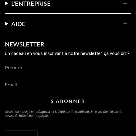
L'ENTREPRISE
AIDE
NEWSLETTER
Un cadeau en vous inscrivant à notre newsletter, ça vous dit ?
S'ABONNER
Ce site est protégé par hCaptcha, et la
Politique de confidentialité
et les
Conditions de
service
de hCaptcha s’appliquent.
LANGUE