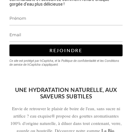
gorgée d'eau plus délicieuse !
REJOINDRE
Ce site est protégé par hCaptcha, et la
Politique de confidentialité
et les
Conditions
de service
de hCaptcha s’appliquent.
UNE HYDRATATION NATURELLE, AUX
SAVEURS SUBTILES
Envie de retrouver le plaisir de boire de l'eau, sans sucre ni
artifice ? eau exquise® propose des gouttes aromatisantes
100% d'origine naturelle, à diluer dans tout contenant, verre,
La Bio
gourde ou bouteille. Découvrez notre gamme
,