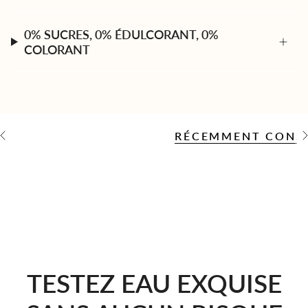
0% SUCRES, 0% ÉDULCORANT, 0%
COLORANT
RÉCEMMENT CONS
V
V
o
i
r
t
o
u
t
TESTEZ EAU EXQUISE