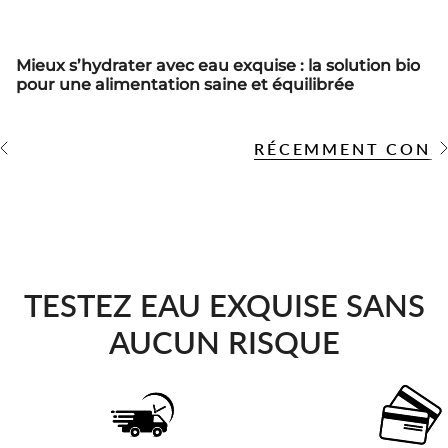
Mieux s’hydrater avec eau exquise : la solution bio
pour une alimentation saine et équilibrée
RÉCEMMENT CONS
V
V
o
i
r
t
o
u
t
TESTEZ EAU EXQUISE SANS
AUCUN RISQUE