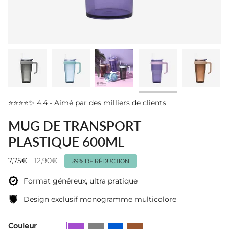
⭐⭐⭐⭐✨ 4.4 - Aimé par des milliers de clients
MUG DE TRANSPORT
PLASTIQUE 600ML
Prix
7,75€
12,90€
39%
DE RÉDUCTION
régulier
Format généreux, ultra pratique
Design exclusif monogramme multicolore
Couleur
Violet
Gris
Bleu
Marron