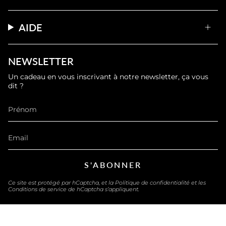
AIDE
NEWSLETTER
Un cadeau en vous inscrivant à notre newsletter, ça vous
dit ?
S'ABONNER
Ce site est protégé par hCaptcha, et la
Politique de confidentialité
et les
Conditions de service
de hCaptcha s’appliquent.
LANGUE
FRANÇAIS