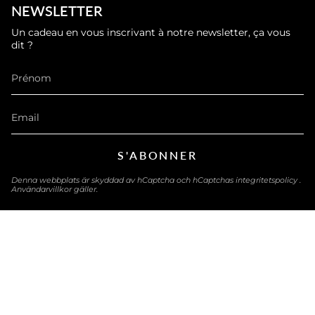
NEWSLETTER
Un cadeau en vous inscrivant à notre newsletter, ça vous
dit ?
S'ABONNER
Denna webbplats är skyddad av hCaptcha och hCaptchas
integritetspolicy
.
Användarvillkor
gäller.
LANGUE
SVENSKA
© eau-exquise 2026
Powered by Shopify