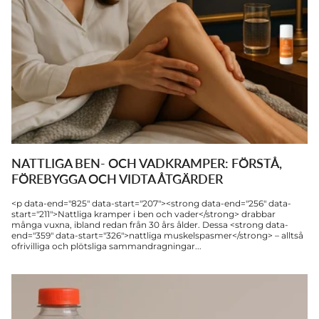
NATTLIGA BEN- OCH VADKRAMPER: FÖRSTÅ,
FÖREBYGGA OCH VIDTA ÅTGÄRDER
<p data-end="825" data-start="207"><strong data-end="256" data-
start="211">Nattliga kramper i ben och vader</strong> drabbar
många vuxna, ibland redan från 30 års ålder. Dessa <strong data-
end="359" data-start="326">nattliga muskelspasmer</strong> – alltså
ofrivilliga och plötsliga sammandragningar...