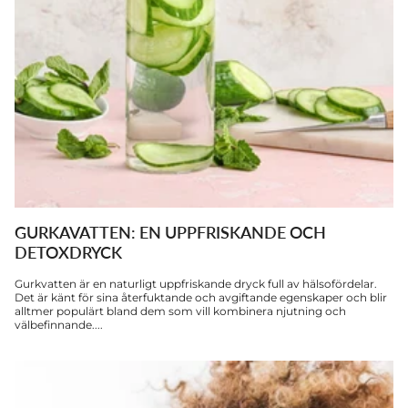
GURKAVATTEN: EN UPPFRISKANDE OCH
DETOXDRYCK
Gurkvatten är en naturligt uppfriskande dryck full av hälsofördelar.
Det är känt för sina återfuktande och avgiftande egenskaper och blir
alltmer populärt bland dem som vill kombinera njutning och
välbefinnande....