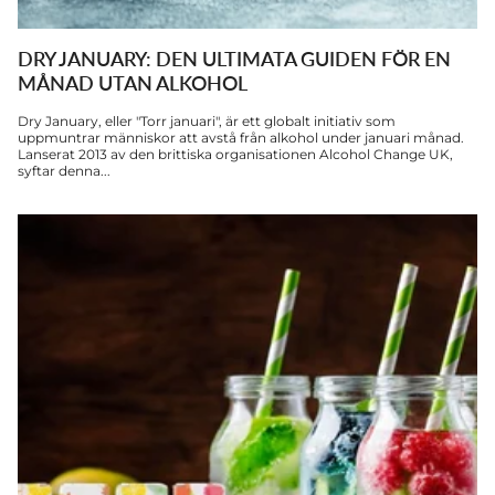
DRY JANUARY: DEN ULTIMATA GUIDEN FÖR EN
MÅNAD UTAN ALKOHOL
Dry January, eller "Torr januari", är ett globalt initiativ som
uppmuntrar människor att avstå från alkohol under januari månad.
Lanserat 2013 av den brittiska organisationen Alcohol Change UK,
syftar denna...