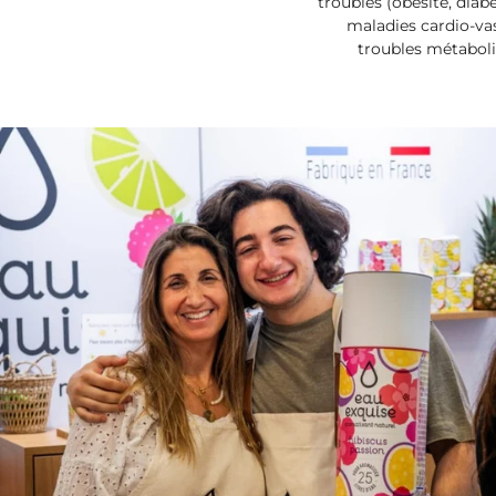
troubles (obésité, diabè
maladies cardio-vas
troubles métaboliq