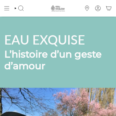
Passer
au
RECHERCHE
OÙ
COMPTE
contenu
NOUS
de
TROUVER
la
page
EAU EXQUISE
L’histoire d’un geste
d’amour