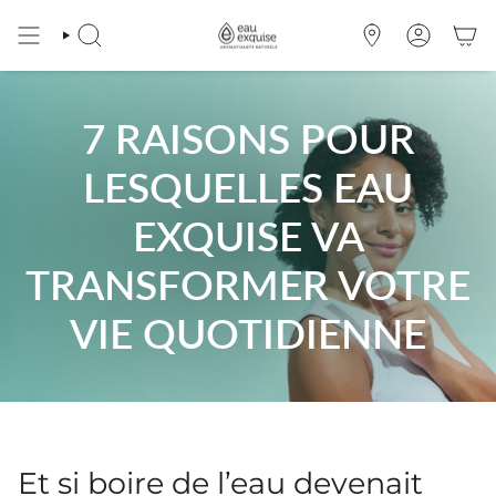
Passer
au
RECHERCHE
OÙ
COMPTE
contenu
NOUS
de
TROUVER
la
page
7 RAISONS POUR
LESQUELLES EAU
EXQUISE VA
TRANSFORMER VOTRE
VIE QUOTIDIENNE
Et si boire de l’eau devenait