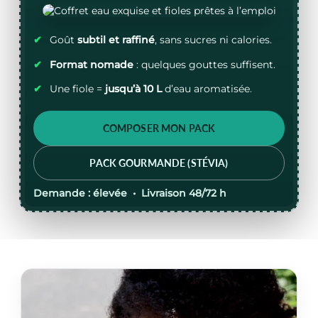
✔
Goût
subtil et raffiné
, sans sucres ni calories.
✔
Format nomade
: quelques gouttes suffisent.
✔
Une fiole =
jusqu’à 10 L
d’eau aromatisée.
COMPOSER MON PACK
PACK GOURMANDE (STÉVIA)
Demande :
élevée •
Livraison
48/72 h