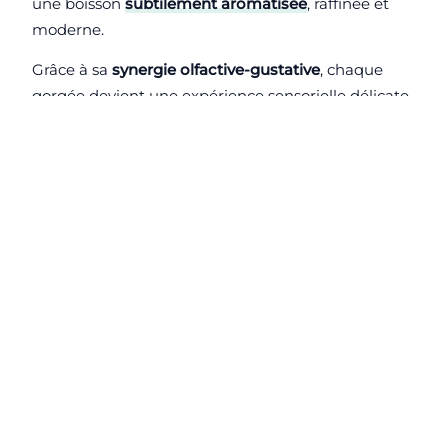
une boisson
subtilement aromatisée
, raffinée et
moderne.
Grâce à sa
synergie olfactive-gustative
, chaque
gorgée devient une expérience sensorielle délicate,
qui réconcilie l’hydratation avec le plaisir de boire,
sans compromis sur la santé.
👉 Une façon
raffinée
et
saine
de redonner du
style à votre verre d’eau.
OFFRE FLASH – DURÉE LIMITÉE
🎁 Dans la limite des stocks disponible.
Des
cadeaux dans chacun de nos packs !