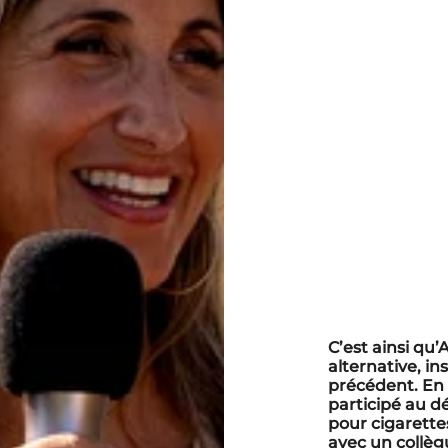
C’est ainsi qu
alternative, i
précédent. En e
participé au d
pour cigarette
avec un collègu