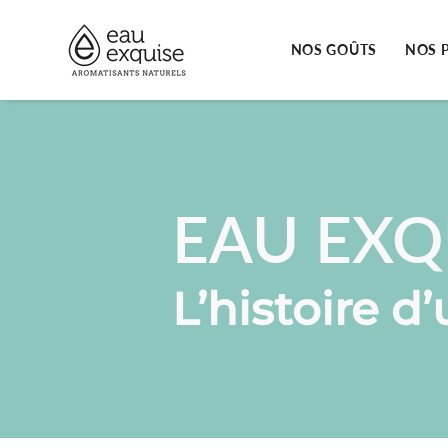
Passer
au
contenu
NOS GOÛTS
NOS 
de
la
page
EAU EXQ
L’histoire d