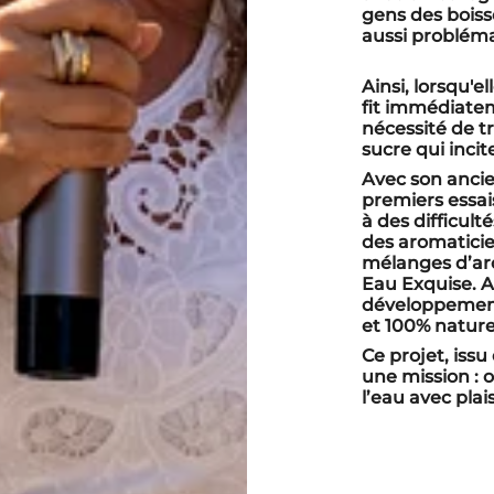
gens des boiss
aussi probléma
Ainsi, lorsqu'e
fit immédiateme
nécessité de t
sucre qui incit
Avec son ancie
premiers essais
à des difficult
des aromaticie
mélanges d’ar
Eau Exquise. A
développement,
et 100% nature
Ce projet, issu
une mission : o
l’eau avec plai