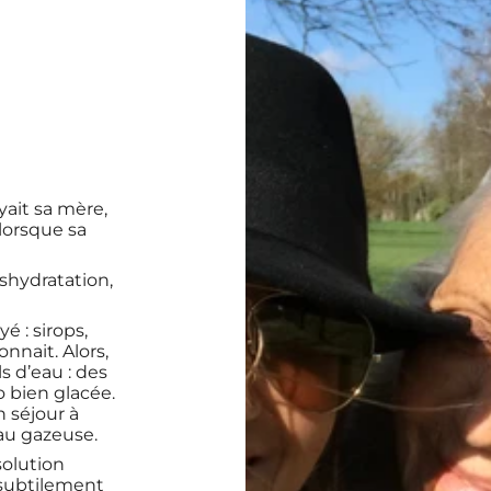
yait sa mère,
 lorsque sa
shydratation,
é : sirops,
onnait. Alors,
s d’eau : des
o bien glacée.
n séjour à
 eau gazeuse.
 solution
 subtilement