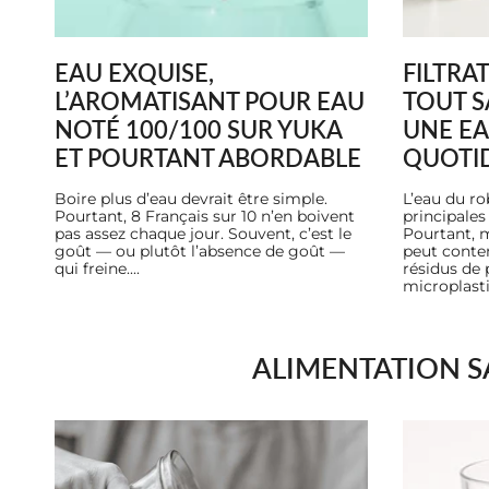
EAU EXQUISE,
FILTRAT
L’AROMATISANT POUR EAU
TOUT S
NOTÉ 100/100 SUR YUKA
UNE EA
ET POURTANT ABORDABLE
QUOTI
Boire plus d’eau devrait être simple.
L’eau du ro
Pourtant, 8 Français sur 10 n’en boivent
principales
pas assez chaque jour. Souvent, c’est le
Pourtant, m
goût — ou plutôt l’absence de goût —
peut conten
qui freine....
résidus de 
microplastiq
ALIMENTATION S