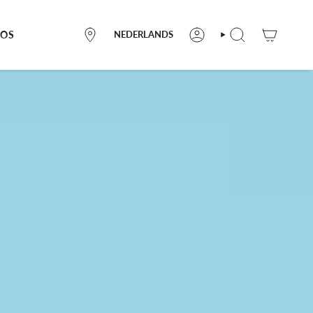
LANGUE
POS
NEDERLANDS
OÙ
COMPTE
RECHERCHE
NOUS
TROUVER