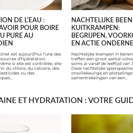
ION DE L’EAU :
NACHTELIJKE BEEN
AVOIR POUR BOIRE
KUITKRAMPEN:
U PURE AU
BEGRIJPEN, VOOR
DIEN
EN ACTIE ONDERN
binet est aujourd’hui l’une des
Nachtelijke krampen in benen
 sources d’hydratation.
treffen een groot aantal volw
ême si elle est contrôlée, elle
soms al vanaf de leeftijd van 3
ir du chlore, du calcaire, des
Deze nachtelijke spierspasme
pesticides ou des
onwillekeurige en plotselinge
ues....
samentrekkingen van een...
AINE ET HYDRATATION : VOTRE GUI