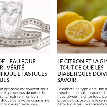
DE L'EAU POUR
LE CITRON ET LA G
R : VÉRITÉ
: TOUT CE QUE LES
IFIQUE ET ASTUCES
DIABÉTIQUES DOIV
UES
SAVOIR
on optimale est souvent sous-
Le diabète de type 2 est une 
ns le processus de perte de
métabolique qui se caractéris
tant, maintenir un bon
hyperglycémie chronique, c'es
hydrique dans votre organisme
excès de glucose dans le sang
dition essentielle pour
pathologie résulte souvent d