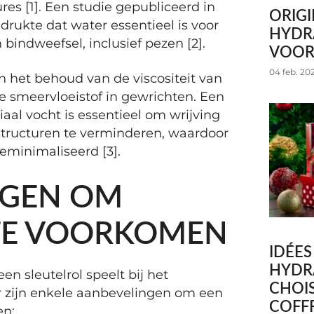
es [1]. Een studie gepubliceerd in
ORIG
drukte dat water essentieel is voor
HYDRA
bindweefsel, inclusief pezen [2].
VOOR
04 feb. 20
n het behoud van de viscositeit van
ke smeervloeistof in gewrichten. Een
iaal vocht is essentieel om wrijving
tructuren te verminderen, waardoor
geminimaliseerd [3].
NGEN OM
 TE VOORKOMEN
IDÉE
HYDR
een sleutelrol speelt bij het
CHOIS
r zijn enkele aanbevelingen om een
COFF
en: