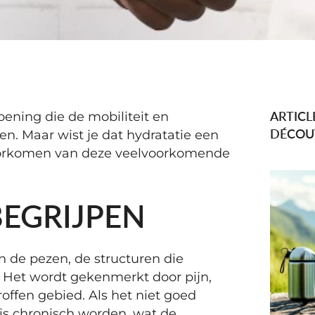
ARTICL
doening die de mobiliteit en
DÉCOU
n. Maar wist je dat hydratatie een
 voorkomen van deze veelvoorkomende
BEGRIJPEN
an de pezen, de structuren die
 Het wordt gekenmerkt door pijn,
troffen gebied. Als het niet goed
is chronisch worden, wat de