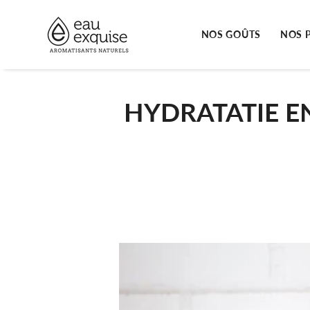
Passer
au
contenu
NOS GOÛTS
NOS 
de
la
page
HYDRATATIE E