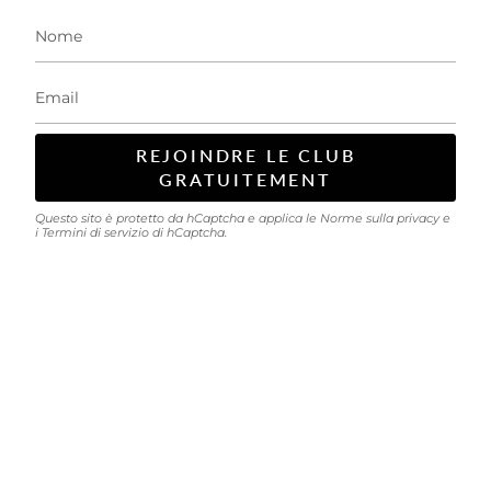
REJOINDRE LE CLUB
GRATUITEMENT
Questo sito è protetto da hCaptcha e applica le
Norme sulla privacy
e
i
Termini di servizio
di hCaptcha.