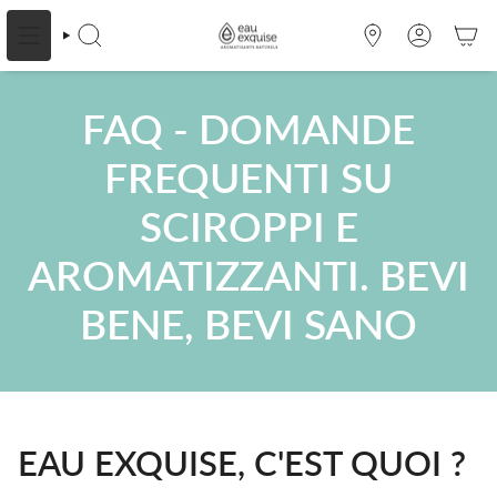
Vai
al
CERCA
OÙ
ACCOUNT
contenuto
NOUS
TROUVER
FAQ - DOMANDE
FREQUENTI SU
SCIROPPI E
AROMATIZZANTI. BEVI
BENE, BEVI SANO
EAU EXQUISE, C'EST QUOI ?