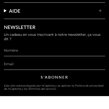
AIDE
NEWSLETTER
Un cadeau en vous inscrivant à notre newsletter, ça vous
dit ?
S'ABONNER
Este sitio está protegido por hCaptcha y se aplican
la Política de privacidad
de hCaptcha
y los
Términos del servicio.
IDIOMA
ESPAÑOL