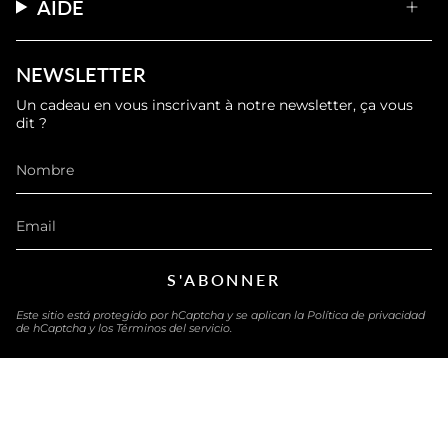
AIDE
NEWSLETTER
Un cadeau en vous inscrivant à notre newsletter, ça vous
dit ?
S'ABONNER
Este sitio está protegido por hCaptcha y se aplican
la Política de privacidad
de hCaptcha
y los
Términos del servicio.
IDIOMA
ESPAÑOL