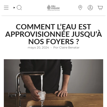
Ir
al
BÚSQUEDA
OÙ
CUENTA
contenido
NOUS
TROUVER
COMMENT L’EAU EST
APPROVISIONNÉE JUSQU’À
NOS FOYERS ?
mayo 20, 2024
Por Claire Benatar