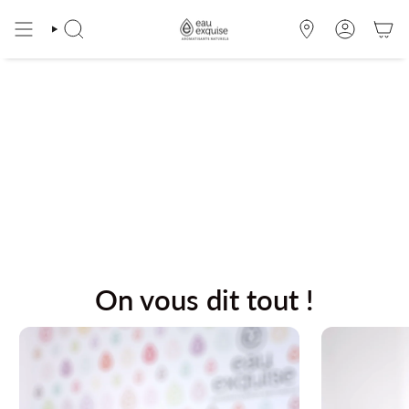
Skip
to
SEARCH
OÙ
ACCOUNT
content
NOUS
TROUVER
On vous dit tout !