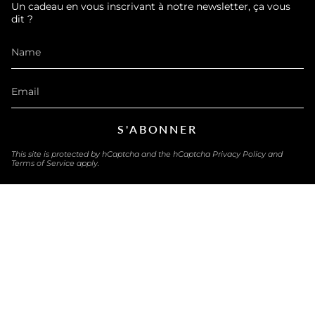
Un cadeau en vous inscrivant à notre newsletter, ça vous
dit ?
S'ABONNER
This site is protected by hCaptcha and the hCaptcha
Privacy Policy
and
Terms of Service
apply.
LANGUAGE
ENGLISH
© eau-exquise 2026
Powered by Shopify