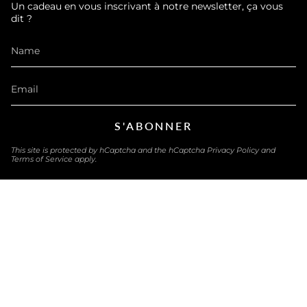
Un cadeau en vous inscrivant à notre newsletter, ça vous
dit ?
S'ABONNER
This site is protected by hCaptcha and the hCaptcha
Privacy Policy
and
Terms of Service
apply.
LANGUAGE
ENGLISH
© eau-exquise 2026
Powered by Shopify