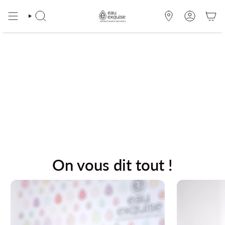
Skip
to
SEARCH
OÙ
ACCOUNT
content
NOUS
TROUVER
On vous dit tout !