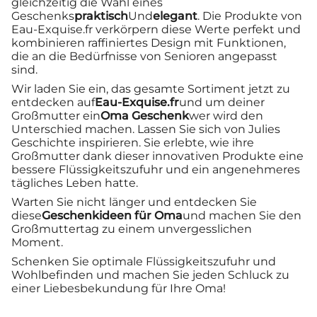
gleichzeitig die Wahl eines
Geschenks
praktisch
Und
elegant
. Die Produkte von
Eau-Exquise.fr verkörpern diese Werte perfekt und
kombinieren raffiniertes Design mit Funktionen,
die an die Bedürfnisse von Senioren angepasst
sind.
Wir laden Sie ein, das gesamte Sortiment jetzt zu
entdecken auf
Eau-Exquise.fr
und um deiner
Großmutter ein
Oma Geschenk
wer wird den
Unterschied machen. Lassen Sie sich von Julies
Geschichte inspirieren. Sie erlebte, wie ihre
Großmutter dank dieser innovativen Produkte eine
bessere Flüssigkeitszufuhr und ein angenehmeres
tägliches Leben hatte.
Warten Sie nicht länger und entdecken Sie
diese
Geschenkideen für Oma
und machen Sie den
Großmuttertag zu einem unvergesslichen
Moment.
Schenken Sie optimale Flüssigkeitszufuhr und
Wohlbefinden und machen Sie jeden Schluck zu
einer Liebesbekundung für Ihre Oma!