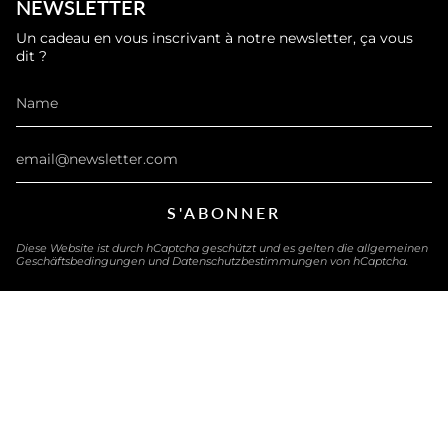
NEWSLETTER
Un cadeau en vous inscrivant à notre newsletter, ça vous
dit ?
S'ABONNER
Diese Website ist durch hCaptcha geschützt und es gelten die
allgemeinen
Geschäftsbedingungen
und
Datenschutzbestimmungen
von hCaptcha.
SPRACHE
DEUTSCH
© eau-exquise 2026
Powered by Shopify