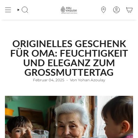
Zum
Inhalt
SUCHE
OÙ
KONTO
springen
NOUS
TROUVER
ORIGINELLES GESCHENK
FÜR OMA: FEUCHTIGKEIT
UND ELEGANZ ZUM
GROSSMUTTERTAG
Februar 04, 2025
Von Yohan Azoulay