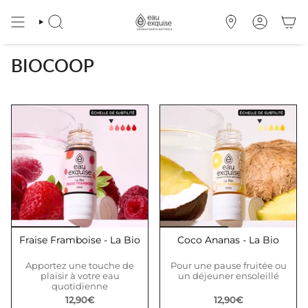
Passer
au
RECHERCHE
OÙ
COMPTE
contenu
NOUS
de
TROUVER
la
BIOCOOP
page
Fraise Framboise - La Bio
Coco Ananas - La Bio
Apportez une touche de
Pour une pause fruitée ou
plaisir à votre eau
un déjeuner ensoleillé
quotidienne
12,90€
12,90€