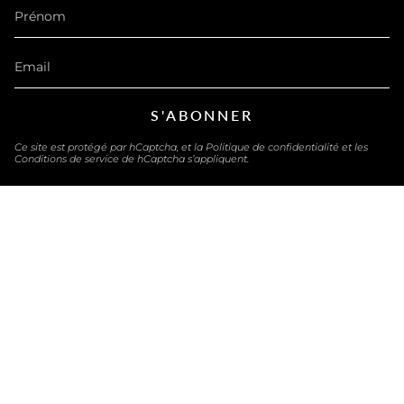
S'ABONNER
Ce site est protégé par hCaptcha, et la
Politique de confidentialité
et les
Conditions de service
de hCaptcha s’appliquent.
LANGUE
FRANÇAIS
© eau-exquise 2026
Buvez bon. Buvez sain. Stop aux sirops et sodas sucrés