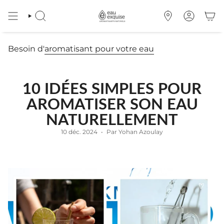
Passer
au
RECHERCHE
OÙ
COMPTE
contenu
NOUS
de
TROUVER
la
Besoin d'
aromatisant pour votre eau
page
10 IDÉES SIMPLES POUR
AROMATISER SON EAU
NATURELLEMENT
10 déc. 2024
Par Yohan Azoulay