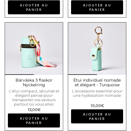
AJOUTER AU
AJOUTER AU
PANIER
PANIER
Bärväska 3 flaskor
Étui individuel nomade
Nyckelring
et élégant - Turquoise
L'étui compact, sécurisé et
L'accessoire essentiel pour
élégant pensé pour
une hydratation nomade
transporter vos saveurs
partout où vous allez
10,00€
13,00€
AJOUTER AU
AJOUTER AU
PANIER
PANIER