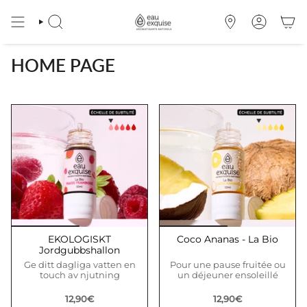
Passer
au
RECHERCHE
OÙ
COMPTE
contenu
NOUS
de
TROUVER
la
HOME PAGE
page
EKOLOGISKT
Coco Ananas - La Bio
Jordgubbshallon
Ge ditt dagliga vatten en
Pour une pause fruitée ou
touch av njutning
un déjeuner ensoleillé
12,90€
12,90€