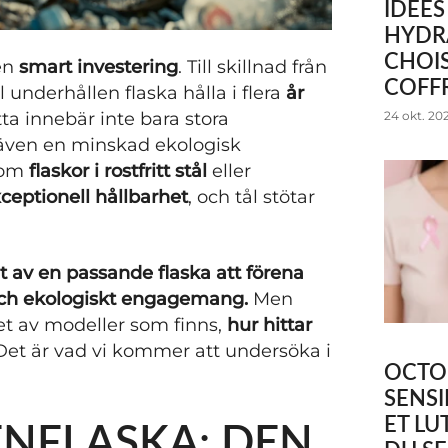
IDÉE
HYDR
CHOIS
 en
smart investering
. Till skillnad från
COFF
 underhållen flaska hålla i flera
år
etta innebär inte bara stora
24 okt. 20
 även en minskad ekologisk
åsom
flaskor i rostfritt stål
eller
ceptionell hållbarhet
, och tål stötar
 av en passande flaska att förena
 och ekologiskt engagemang.
Men
t av modeller som finns,
hur hittar
Det är vad vi kommer att undersöka i
OCTOB
SENSI
ET LU
ENFLASKA: DEN