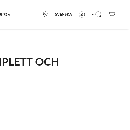
LANGUE
OPOS
SVENSKA
OÙ
COMPTE
RECHERCHE
NOUS
TROUVER
MPLETT OCH