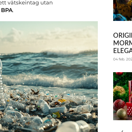
 ett vätskeintag utan
r
BPA
.
ORIGI
MORM
ELEG
04 feb. 20