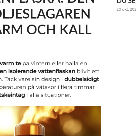
DU SE
ÖLJESLAGAREN
20 okt. 20
ARM OCH KALL
varm te
på vintern eller hålla en
en isolerande vattenflaskan
blivit ett
. Tack vare sin design i
dubbelsidigt
eraturen på vätskor i flera timmar
tskeintag
i alla situationer.