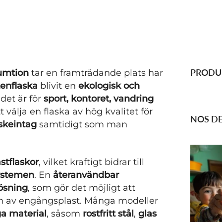
PRODUI
sumtion
tar en framträdande plats har
enflaska
blivit en
ekologisk och
det är för
sport, kontoret, vandring
tt välja en flaska av hög kvalitet för
NOS DE
skeintag
samtidigt som man
stflaskor
, vilket kraftigt bidrar till
ystemen
. En
återanvändbar
lösning
, som gör det möjligt att
 av engångsplast. Många modeller
ga material
, såsom
rostfritt stål
,
glas