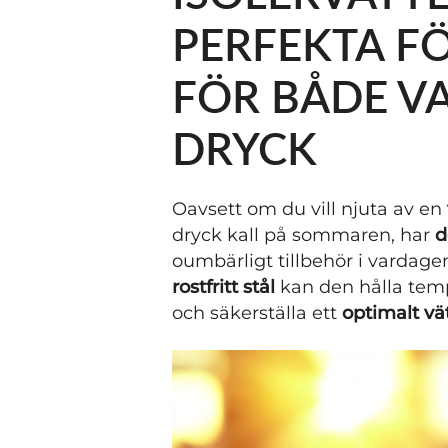
PERFEKTA F
FÖR BÅDE V
DRYCK
Oavsett om du vill njuta av en
dryck kall på sommaren, har
d
oumbärligt tillbehör i vardagen
rostfritt stål
kan den hålla temp
och säkerställa ett
optimalt vä