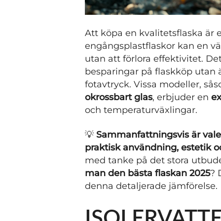
Att köpa en kvalitetsflaska är
engångsplastflaskor kan en väl
utan att förlora effektivitet. D
besparingar på flaskköp utan
fotavtryck. Vissa modeller, s
okrossbart glas
, erbjuder en
ex
och temperaturväxlingar.
💡
Sammanfattningsvis är valet
praktisk användning, estetik
med tanke på det stora utbude
man den bästa flaskan 2025
? 
denna detaljerade jämförelse.
ISOLERVATT