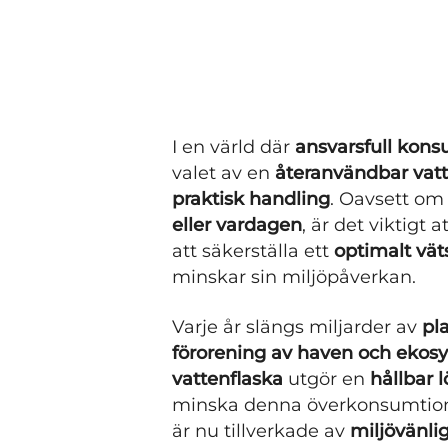
I en värld där
ansvarsfull kon
valet av en
återanvändbar vatt
praktisk handling
. Oavsett om 
eller vardagen
, är det viktigt a
att säkerställa ett
optimalt vät
minskar sin miljöpåverkan.
Varje år slängs miljarder av
pla
förorening av haven och ekos
vattenflaska
utgör en
hållbar 
minska denna överkonsumtion
är nu tillverkade av
miljövänli