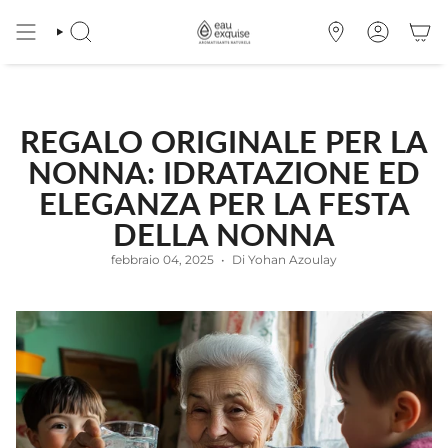
Vai
al
CERCA
OÙ
ACCOUNT
contenuto
NOUS
TROUVER
REGALO ORIGINALE PER LA
NONNA: IDRATAZIONE ED
ELEGANZA PER LA FESTA
DELLA NONNA
febbraio 04, 2025
Di Yohan Azoulay