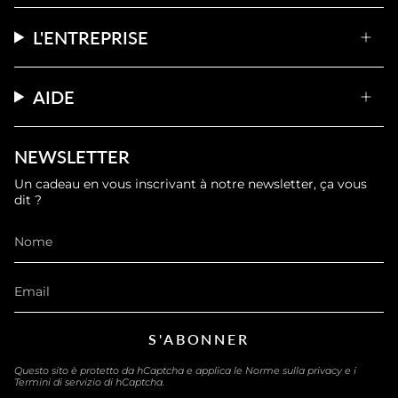
L'ENTREPRISE
AIDE
NEWSLETTER
Un cadeau en vous inscrivant à notre newsletter, ça vous
dit ?
S'ABONNER
Questo sito è protetto da hCaptcha e applica le
Norme sulla privacy
e i
Termini di servizio
di hCaptcha.