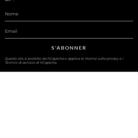
S'ABONNER
Questo sito è protetto da hCaptcha e applica le
Norme sulla privacy
e i
Termini di servizio
di hCaptcha.
LINGUA
ITALIANO
© eau-exquise 2026
Powered by Shopify