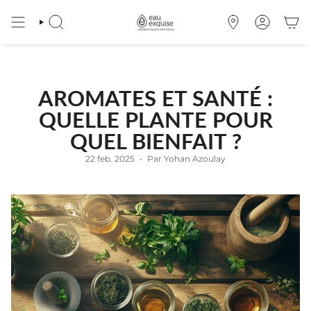
Passer
au
RECHERCHE
OÙ
COMPTE
contenu
NOUS
de
TROUVER
la
page
AROMATES ET SANTÉ :
QUELLE PLANTE POUR
QUEL BIENFAIT ?
22 feb. 2025
Par Yohan Azoulay