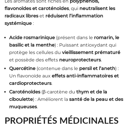
Les aromates sont riches en
polyphénols,
flavonoïdes et caroténoïdes
, qui
neutralisent les
radicaux libres
et
réduisent l’inflammation
systémique
:
Acide rosmarinique
(présent dans le
romarin, le
basilic et la menthe
) : Puissant antioxydant qui
protège les cellules du
vieillissement prématuré
et possède des effets
neuroprotecteurs
.
Quercétine
(contenue dans le
persil et l’aneth
) :
Un flavonoïde aux
effets anti-inflammatoires et
cardioprotecteurs
.
Caroténoïdes
(β-carotène du
thym et de la
ciboulette
) : Améliorent la
santé de la peau et des
muqueuses
.
PROPRIÉTÉS MÉDICINALES